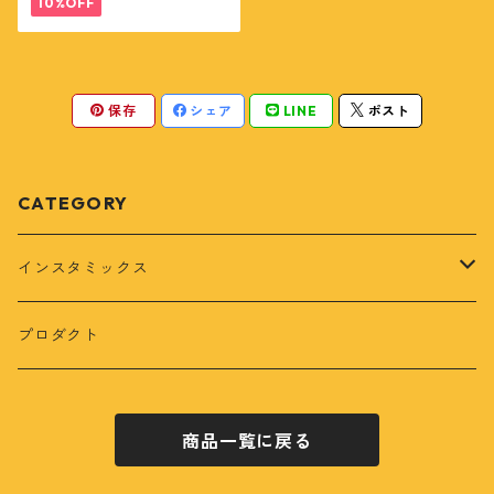
10%OFF
保存
シェア
LINE
ポスト
CATEGORY
インスタミックス
小分けタイプ
プロダクト
定期便
商品一覧に戻る