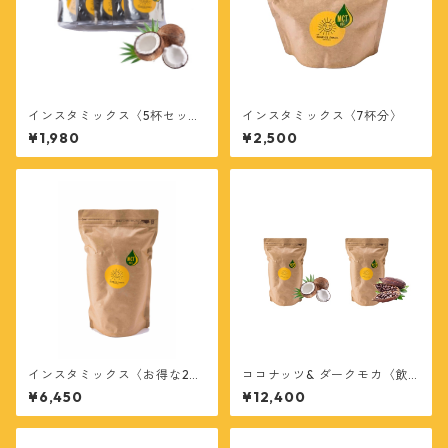
インスタミックス〈5杯セッ
インスタミックス〈7杯分〉
ト〉
¥1,980
¥2,500
インスタミックス〈お得な20
ココナッツ& ダークモカ〈飲
杯分〉
み比べセット〉
¥6,450
¥12,400